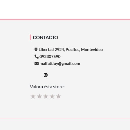
CONTACTO
Libertad 2924, Pocitos, Montevideo
092307590
malfattiuy@gmail.com
Valora ésta store:
★
★
★
★
★