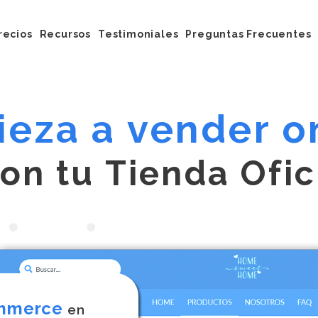
recios
Recursos
Testimoniales
Preguntas Frecuentes
ona
Blog
integraciones
Centro de Ayuda
Ebook
eza a vender o
Facebook
Tutoriales
archa
|
con tu Ti
mmerce
en