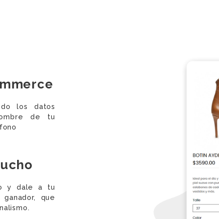
ommerce
ndo los datos
 Nombre de tu
éfono
mucho
ño y dale a tu
 ganador, que
nalismo.