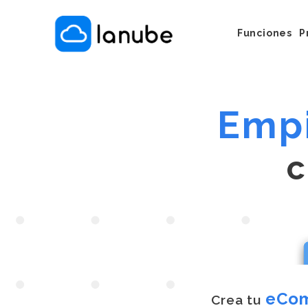
Funciones
P
Cómo Funci
Servicios e 
Vender por
Empi
Instagram/
Puesta en M
eCo
Crea tu